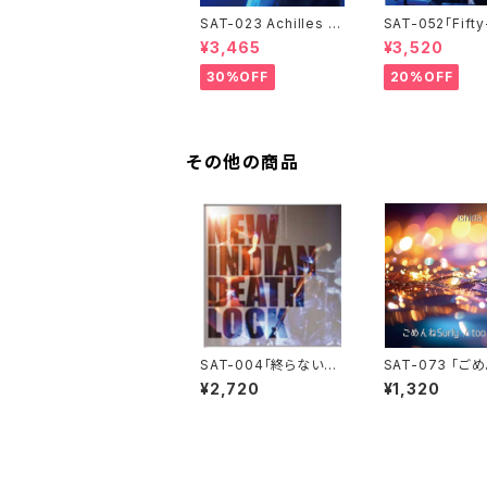
SAT-023 Achilles L
SAT-052「Fifty
ast Stand / LIVE AT
h groooove!!!
¥3,465
¥3,520
FEVER 0430-2019 /
ショーキチ DVD
石田ショーキチ
30%OFF
20%OFF
その他の商品
SAT-004「終らない
SAT-073 「ご
夜」村松ショータローと
urly / too hu
¥2,720
¥1,320
ニューインディアンデス
ョーキチ
ロック