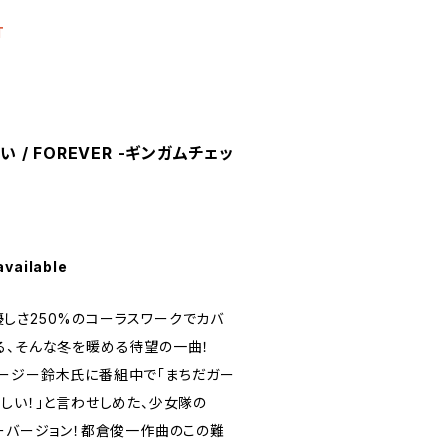
T
い / FOREVER -ギンガムチェッ
available
しさ250%のコーラスワークでカバ
る、そんな冬を暖める待望の一曲！
ージー鈴木氏に番組中で「まちだガー
しい！」と言わせしめた、少女隊の
バーバージョン！都倉俊一作曲のこの難