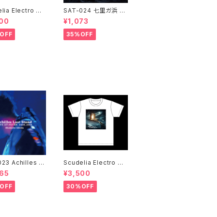
lia Electro 時
SAT-024 七里ガ浜 A
Tシャツ・長袖・
WAY / 石田ショーキチ
00
¥1,073
ト
OFF
35%OFF
23 Achilles L
Scudelia Electro 時
tand / LIVE AT
間の扉Tシャツ・半袖・
65
¥3,500
 0430-2019 /
ホワイト
ョーキチ
OFF
30%OFF