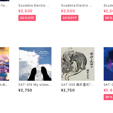
-fourt
Scudelia Electro 時
Scudelia Electro 時
Scude
!」石田
間の扉Tシャツ・半袖・
間の扉Tシャツ・半袖・
間の扉
¥3,500
¥3,500
¥2,5
ホワイト
ブラック
ホワイ
30%OFF
30%OFF
50%
めんねS
SAT-019 My oldest
SAT-055 櫻井里花「竜
SAT-0
rt」石田シ
numbers vol.4
吟の夜明け」
ast S
¥2,750
¥2,750
¥3,4
FEVER
石田シ
30%