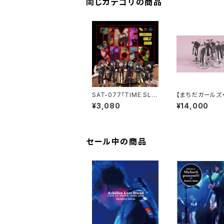
同じカテゴリの商品
SAT-077「TIME SLID
【まちだガールズ
ER」まちだガールズ・ク
イア10周年記念
¥3,080
¥14,000
ワイア
アクリルスタンド
リートセット
セール中の商品