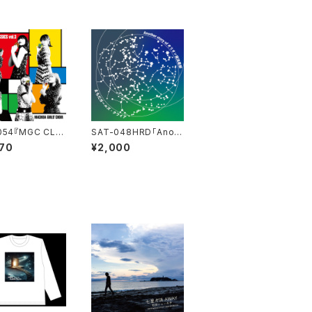
054『MGC CLA
SAT-048HRD「Anoth
S vol.3』まちだガ
er story of オリオン座
70
¥2,000
・クワイア
流星群・ハイレゾダウン
ロード版」