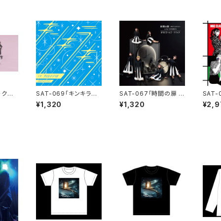
・クワ
SAT-069「キンキラキ
SAT-067「時間の扉 -
SAT-
グッズ】
ン」まちだガールズ・ク
MGC edition- / COS
SSIC
¥1,320
¥1,320
¥2,9
コンプ
ワイア
MOS」 まちだガール
ールズ
ズ・クワイア