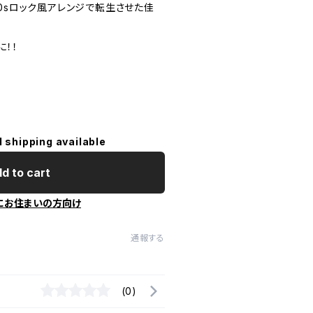
0sロック風アレンジで転生させた佳
！！
l shipping available
d to cart
にお住まいの方向け
通報する
(0)