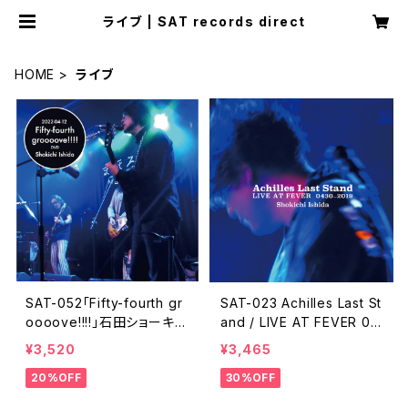
ライブ | SAT records direct
HOME
ライブ
SAT-052「Fifty-fourth gr
SAT-023 Achilles Last St
oooove!!!!」石田ショーキチ
and / LIVE AT FEVER 04
DVD
30-2019 / 石田ショーキチ
¥3,520
¥3,465
20%OFF
30%OFF