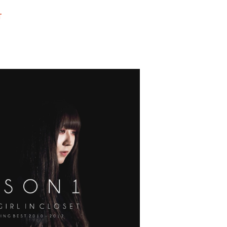
T
」PLASTIC GIRL IN CLOSET
¥2,970