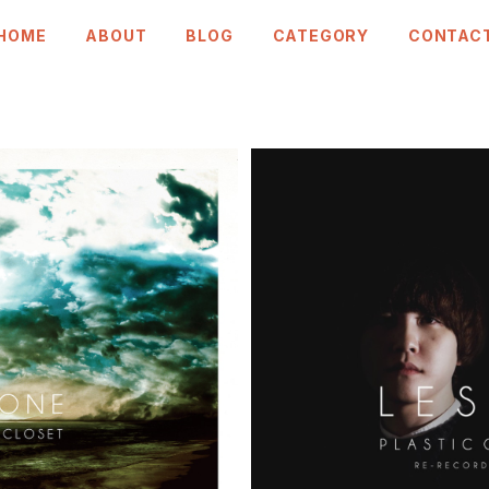
HOME
ABOUT
BLOG
CATEGORY
CONTAC
IC GIRL IN CLOSET
SAT-017「Lesson 1