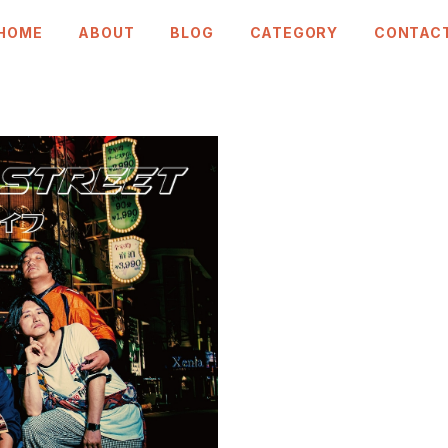
HOME
ABOUT
BLOG
CATEGORY
CONTAC
STREET」ハヤシライフ