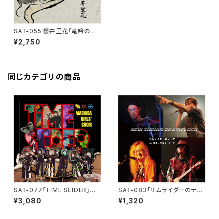
SAT-055 櫻井里花「竜吟の夜
明け」
¥2,750
同じカテゴリの商品
SAT-077「TIME SLIDER」ま
SAT-083「サムライダーのテー
ちだガールズ・クワイア
マ」New Indian Deathlock
¥3,080
¥1,320