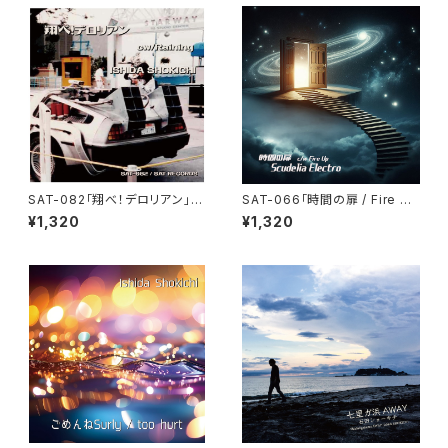
SAT-082「翔べ！デロリアン」石
SAT-066「時間の扉 / Fire U
田ショーキチ
p」Scudelia Electro・通常盤
¥1,320
¥1,320