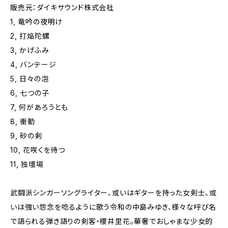
販売元：ダイキサウンド株式会社
1, 竜吟の夜明け
2, 打焔陀螺
3, かげふみ
4, バンテージ
5, 日々の泡
6, 七つの子
7, 何があろうとも
8, 衝動
9, 砂の剣
10, 花咲くを待つ
11, 独壇場
武闘派シンガーソングライター、或いはギターを持った女剣士、或
いは強い怨念を唸るように歌う令和の中島みゆき、様々な呼び名
で語られる弾き語りの剣客・櫻井里花。華奢でおしゃまな少女的