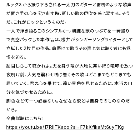
ルックスから振り下ろされる一太刀のギターと雷鳴のような歌声
が聞き手の心を突き刺す時、新しい歌の伊吹を感じ涙する。そう
だ。これがロックというものだ。
一人で弾き語るこのシンプルかつ剛腕な歌のつぶてを一発撮り
で真空パックした本作品は、櫻井がシンガーソングライターとして
立脚した2枚目の作品。命懸けで歌うその声と気は聴く者にも覚
悟を迫る。
刮目し心して聴かれよ。天を舞う竜が大地に舞い降り咆哮を放つ
夜明け前、大気を震わせ鳴り響くその歌はどこまでもどこまでも
届いていく、君の心を乗せて、遠い景色を見せるために、本当の自
分を気づかせるために。
脚色など何一つ必要ない。なぜなら歌とは自身そのものなのだ
から。
全曲試聴はこちら！
https://youtu.be/17RllTKacoI?si=F7kXfikaMt6uyTKg