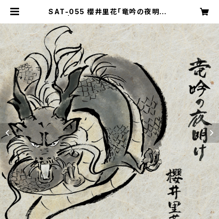
SAT-055 櫻井里花「竜吟の夜明け」
| SAT records direct