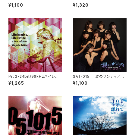
rget me not」石田ショーキチ
田ショーキチ
¥1,100
¥1,320
Prt 2・24bit/96kHzハイレゾ
SAT-015 「涙のサンディ／Re
WAVデータ・Life is mine, life
ady Steady Go!」まちだガー
¥1,265
¥1,100
is fine -New edition-
ルズクワイア