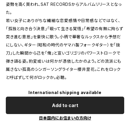
姿勢を高く買われ、SAT RECORDSからアルバムリリースとなっ
た。
若い女子にありがちな繊細な恋愛感情や日常感などではなく、
「孤独と向き合う決意」「戦って生きる覚悟」「希望の有無に拘らず
突き進む意思」を豪快に歌う。小柄で華奢なルックスから予想だ
にしない、ギター（昭和の時代のヤマハ製フォークギター）を「抜
刀」した瞬間から己を「俺」と宣いゴリゴリのパワーストロークで
弾き語る姿。豹変或いは何かが憑依したかのよう。どの流派にも
属さない孤高のシンガーソングライター櫻井里花。これをロック
と呼ばずして何がロックか。必聴。
International shipping available
Add to cart
日本国内にお住まいの方向け