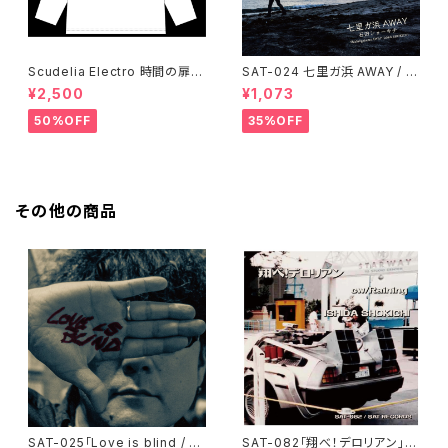
Scudelia Electro 時間の扉T
SAT-024 七里ガ浜 AWAY / 石
シャツ・長袖・ホワイト
田ショーキチ
¥2,500
¥1,073
50%OFF
35%OFF
その他の商品
SAT-025「Love is blind / Fo
SAT-082「翔べ！デロリアン」石