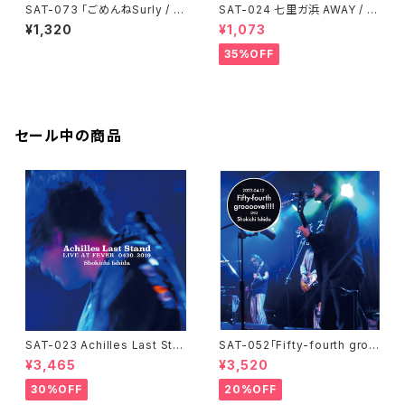
SAT-073 「ごめんねSurly / to
SAT-024 七里ガ浜 AWAY / 石
o hurt」石田ショーキチ
田ショーキチ
¥1,320
¥1,073
35%OFF
セール中の商品
SAT-023 Achilles Last Sta
SAT-052「Fifty-fourth groo
nd / LIVE AT FEVER 0430-2
oove!!!!」石田ショーキチ DVD
¥3,465
¥3,520
019 / 石田ショーキチ
30%OFF
20%OFF