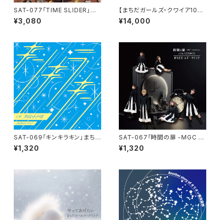
SAT-077「TIME SLIDER」ま
【まちだガールズ・クワイア10周
ちだガールズ・クワイア
年記念グッズ】アクリルスタンド
¥3,080
¥14,000
コンプリートセット
SAT-069「キンキラキン」まち
SAT-067「時間の扉 -MGC e
だガールズ・クワイア
dition- / COSMOS」 まちだガ
¥1,320
¥1,320
ールズ・クワイア