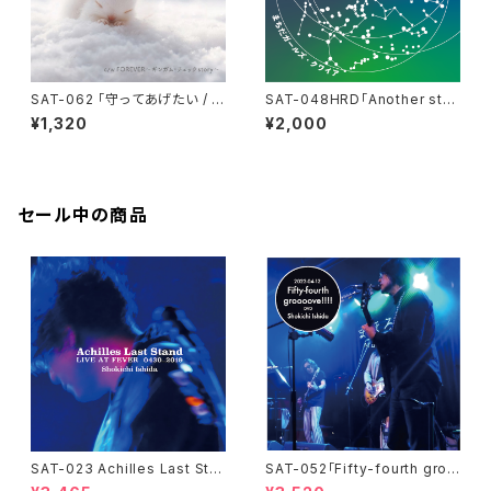
SAT-062 「守ってあげたい / F
SAT-048HRD「Another stor
OREVER -ギンガムチェックST
y of オリオン座流星群・ハイレ
¥1,320
¥2,000
ORY-」
ゾダウンロード版」
セール中の商品
SAT-023 Achilles Last Sta
SAT-052「Fifty-fourth groo
nd / LIVE AT FEVER 0430-2
oove!!!!」石田ショーキチ DVD