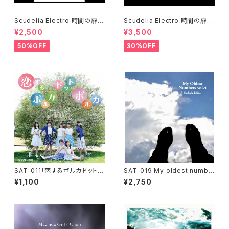
Scudelia Electro 時間の扉T
Scudelia Electro 時間の扉T
シャツ・長袖・ホワイト
シャツ・半袖・ホワイト
¥2,500
¥3,500
50%OFF
30%OFF
SAT-011「恋するポルカドット・
SAT-019 My oldest numbe
ポルカ / やさしい悪魔」まちだガ
rs vol.4
¥1,100
¥2,750
ールズクワイア