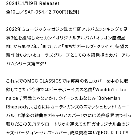
2024年1月19日 Release！
全10曲／SAT-054／2,700円(税別)
2022年ミュージックマガジン誌の年間アルバムランキングで見
事3位を獲得したセカンドオリジナルアルバム「オリオン座流星
群」から早や2年、「町ガ」こと「まちだガールズ・クワイア」待望の
新作はいよいよコーラズグループとしての本領発揮のカバーアル
バムシリーズ第三弾！
これまでのMGC CLASSICSでは邦楽の名曲カバーを中心に収
録してきたが今作ではビーチボーイズの名曲「Wouldn’t it be
naice / 素敵じゃないか」、クイーンのおなじみ「Bohemian
Rhapsody」、さらにはカーディガンズのスマッシュヒット「カーニ
バル」と洋楽の難曲をガッチリとカバー！更には渋谷系界隈で引っ
張りだこの矢舟テツロートリオを迎えての町ガオリジナル曲のジ
ャズ・バージョン・セルフ・カバー、成瀬英樹率いるFOUR TRIPS