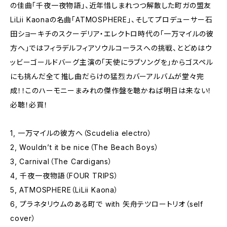
の佳曲「千夜一夜物語」、近年惜しまれつつ解散した町ガの盟友
LiLii Kaonaの名曲「ATMOSPHERE」、そしてプロデューサー石
田ショーキチのスクーデリア・エレクトロ時代の「一万マイルの彼
方へ」ではフィラデルフィアソウルコーラスへの挑戦、とどめはウ
ッビーゴールドバーグ主演の「天使にラブソングを」からゴスペル
にも挑んだ全て推し曲だらけの猛烈カバーアルバムが堂々完
成！！このハーモニーまみれの傑作盤を聴かねば明日は来ない！
必聴！必買！
1, 一万マイルの彼方へ（Scudelia electro）
2, Wouldn’t it be nice（The Beach Boys）
3, Carnival（The Cardigans）
4, 千夜一夜物語（FOUR TRIPS）
5, ATMOSPHERE（LiLii Kaona）
6, プラネタリウムのある町で with 矢舟テツロートリオ（self
cover）