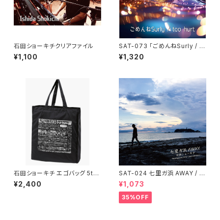
石田ショーキチクリアファイル
SAT-073 「ごめんねSurly / to
o hurt」石田ショーキチ
¥1,100
¥1,320
石田ショーキチ エゴバッグ 5th
SAT-024 七里ガ浜 AWAY / 石
ロット・日本縦断コンプリート記
田ショーキチ
¥2,400
¥1,073
念
35%OFF