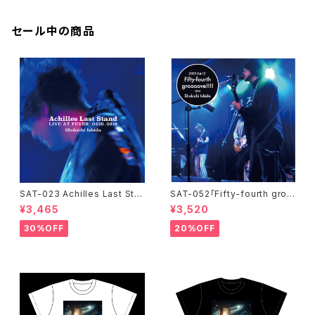
セール中の商品
SAT-023 Achilles Last Sta
SAT-052「Fifty-fourth groo
nd / LIVE AT FEVER 0430-2
oove!!!!」石田ショーキチ DVD
¥3,465
¥3,520
019 / 石田ショーキチ
30%OFF
20%OFF