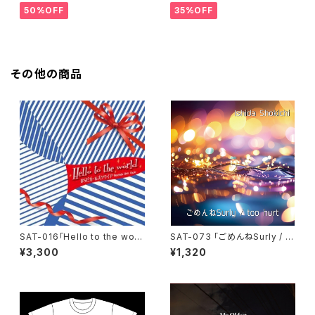
50%OFF
35%OFF
その他の商品
SAT-016「Hello to the worl
SAT-073 「ごめんねSurly / to
d」まちだガールズクワイア
o hurt」石田ショーキチ
¥3,300
¥1,320