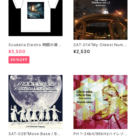
Scudelia Electro 時間の扉T
SAT-014「My Oldest Numb
シャツ・半袖・ホワイト
ers vol. 1.2」石田ショーキチ
¥3,500
¥2,530
30%OFF
SAT-028「Moon Base / Boh
Prt 1・24bit/96kHzハイレゾW