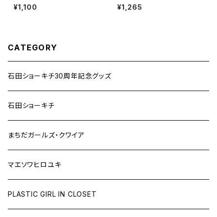
emian Rhapsody」まちだガー
AVデータ・Life is mine, life i
¥1,100
¥1,265
ルズ・クワイア
s fine -New edition-
CATEGORY
石田ショーキチ30周年記念グッズ
石田ショーキチ
まちだガールズ・クワイア
マエソワヒロユキ
PLASTIC GIRL IN CLOSET