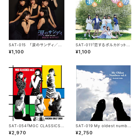
SAT-015 「涙のサンディ／Re
SAT-011「恋するポルカドット・
ady Steady Go!」まちだガー
ポルカ / やさしい悪魔」まちだガ
¥1,100
¥1,100
ルズクワイア
ールズクワイア
SAT-054『MGC CLASSICS v
SAT-019 My oldest numbe
ol.3』まちだガールズ・クワイア
rs vol.4
¥2,970
¥2,750