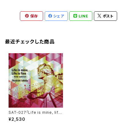
保存
シェア
LINE
ポスト
最近チェックした商品
SAT-027「Life is mine, life
is fine -New edition-」
¥2,530