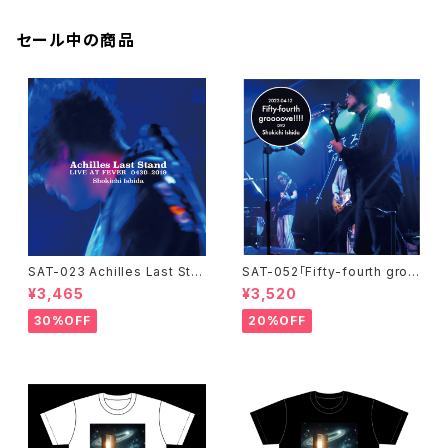
セール中の商品
SAT-023 Achilles Last Sta
SAT-052「Fifty-fourth groo
nd / LIVE AT FEVER 0430-2
oove!!!!」石田ショーキチ DVD
¥3,465
¥3,520
019 / 石田ショーキチ
30%OFF
20%OFF