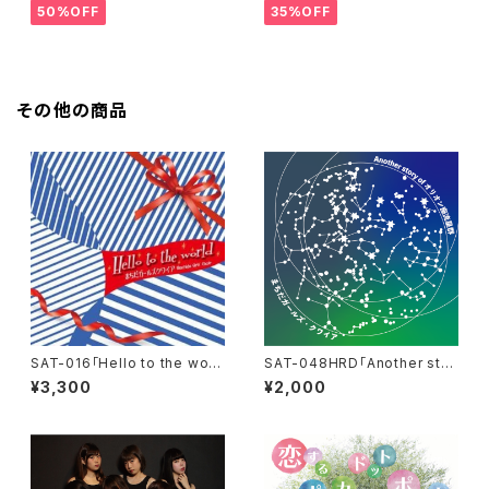
50%OFF
35%OFF
その他の商品
SAT-016「Hello to the worl
SAT-048HRD「Another stor
d」まちだガールズクワイア
y of オリオン座流星群・ハイレ
¥3,300
¥2,000
ゾダウンロード版」