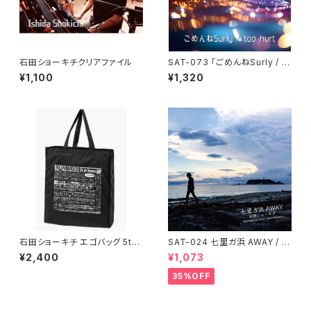
石田ショーキチクリアファイル
SAT-073 「ごめんねSurly / to
o hurt」石田ショーキチ
¥1,100
¥1,320
石田ショーキチ エゴバッグ 5th
SAT-024 七里ガ浜 AWAY / 石
ロット・日本縦断コンプリート記
田ショーキチ
¥2,400
¥1,073
念
35%OFF