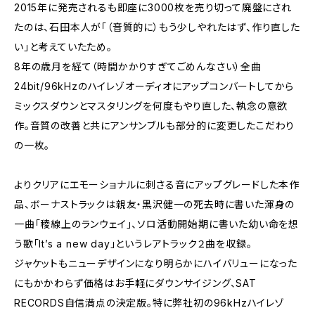
2015年に発売されるも即座に3000枚を売り切って廃盤にされ
たのは、石田本人が「（音質的に）もう少しやれたはず、作り直した
い」と考えていたため。
8年の歳月を経て（時間かかりすぎてごめんなさい）全曲
24bit/96kHzのハイレゾオーディオにアップコンバートしてから
ミックスダウンとマスタリングを何度もやり直した、執念の意欲
作。音質の改善と共にアンサンブルも部分的に変更したこだわり
の一枚。
よりクリアにエモーショナルに刺さる音にアップグレードした本作
品、ボーナストラックは親友・黒沢健一の死去時に書いた渾身の
一曲「稜線上のランウェイ」、ソロ活動開始期に書いた幼い命を想
う歌「It’s a new day」というレアトラック２曲を収録。
ジャケットもニューデザインになり明らかにハイバリューになった
にもかかわらず価格はお手軽にダウンサイジング、SAT
RECORDS自信満点の決定版。特に弊社初の96kHzハイレゾ