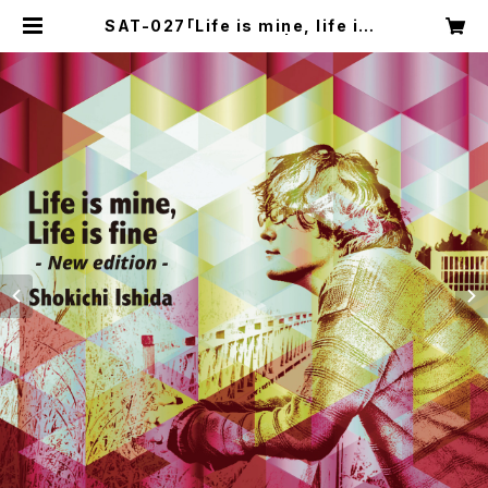
SAT-027「Life is mine, life is f
ine -New edition-」 | SAT reco
rds direct