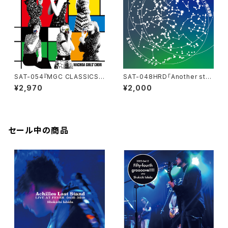
SAT-054『MGC CLASSICS v
SAT-048HRD「Another stor
ol.3』まちだガールズ・クワイア
y of オリオン座流星群・ハイレ
¥2,970
¥2,000
ゾダウンロード版」
セール中の商品