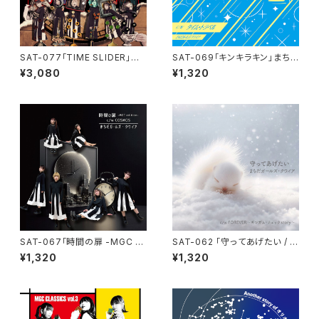
SAT-077「TIME SLIDER」ま
SAT-069「キンキラキン」まち
ちだガールズ・クワイア
だガールズ・クワイア
¥3,080
¥1,320
SAT-067「時間の扉 -MGC e
SAT-062 「守ってあげたい / F
dition- / COSMOS」 まちだガ
OREVER -ギンガムチェックST
¥1,320
¥1,320
ールズ・クワイア
ORY-」