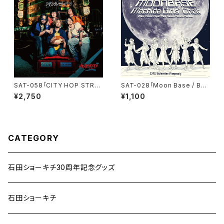
SAT-058「CITY HOP STREE
SAT-028「Moon Base / Boh
T」ハヤシライフ
emian Rhapsody」まちだガー
¥2,750
¥1,100
ルズ・クワイア
CATEGORY
石田ショーキチ30周年記念グッズ
石田ショーキチ