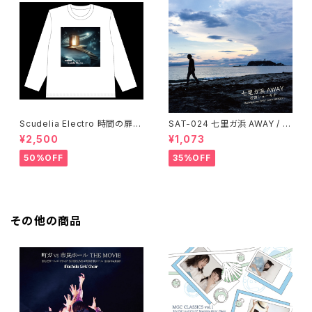
Scudelia Electro 時間の扉T
SAT-024 七里ガ浜 AWAY / 石
シャツ・長袖・ホワイト
田ショーキチ
¥2,500
¥1,073
50%OFF
35%OFF
その他の商品