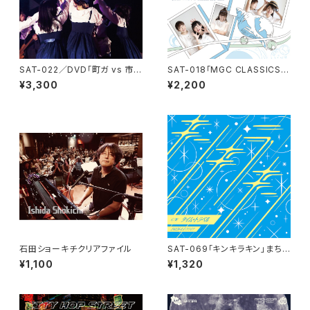
SAT-022／DVD「町ガ vs 市民
SAT-018「MGC CLASSICS v
ホール THE MOVIE 〜まちだ
ol.1」まちだガールズクワイア
¥3,300
¥2,200
ガールズクワイア SUPER LIV
E〜」
石田ショーキチクリアファイル
SAT-069「キンキラキン」まち
だガールズ・クワイア
¥1,100
¥1,320