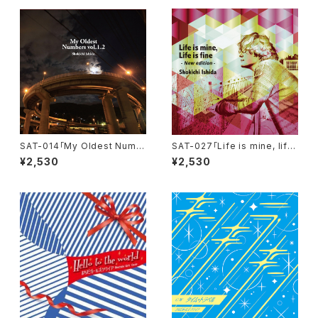
SAT-014「My Oldest Numb
SAT-027「Life is mine, life
ers vol. 1.2」石田ショーキチ
is fine -New edition-」
¥2,530
¥2,530