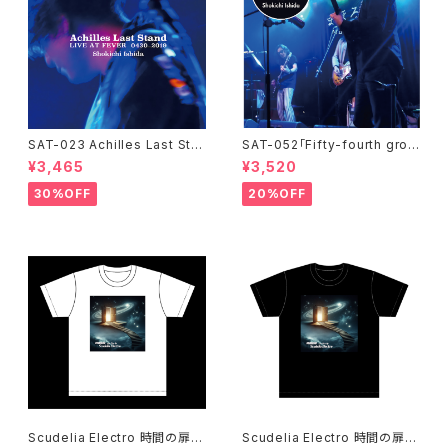
SAT-023 Achilles Last Sta
SAT-052「Fifty-fourth groo
nd / LIVE AT FEVER 0430-2
oove!!!!」石田ショーキチ DVD
¥3,465
¥3,520
019 / 石田ショーキチ
30%OFF
20%OFF
Scudelia Electro 時間の扉T
Scudelia Electro 時間の扉T