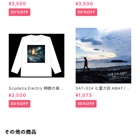
シャツ・半袖・ホワイト
シャツ・半袖・ブラック
¥3,500
¥3,500
30%OFF
30%OFF
Scudelia Electro 時間の扉T
SAT-024 七里ガ浜 AWAY / 石
シャツ・長袖・ホワイト
田ショーキチ
¥2,500
¥1,073
50%OFF
35%OFF
その他の商品