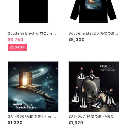
Scudelia Electro ロゴティー
Scudelia Electro 時間の扉T
シャツ・半袖
シャツ・長袖・ブラック
¥3,750
¥5,000
25%OFF
SAT-066「時間の扉 / Fire U
SAT-067「時間の扉 -MGC e
p」Scudelia Electro・通常盤
dition- / COSMOS」 まちだガ
¥1,320
¥1,320
ールズ・クワイア