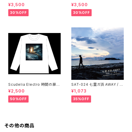
シャツ・半袖・ホワイト
シャツ・半袖・ブラック
¥3,500
¥3,500
30%OFF
30%OFF
Scudelia Electro 時間の扉T
SAT-024 七里ガ浜 AWAY / 石
シャツ・長袖・ホワイト
田ショーキチ
¥2,500
¥1,073
50%OFF
35%OFF
その他の商品