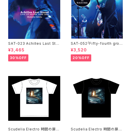
SAT-023 Achilles Last Sta
SAT-052「Fifty-fourth groo
nd / LIVE AT FEVER 0430-2
oove!!!!」石田ショーキチ DVD
¥3,465
¥3,520
019 / 石田ショーキチ
30%OFF
20%OFF
Scudelia Electro 時間の扉T
Scudelia Electro 時間の扉T