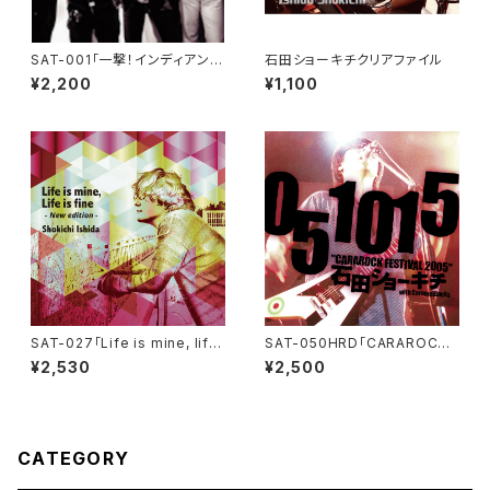
SAT-001「一撃！インディアンデ
石田ショーキチクリアファイル
スロック！！」村松ショータローと
¥2,200
¥1,100
ニューインディアンデスロック
SAT-027「Life is mine, life
SAT-050HRD「CARAROCK
is fine -New edition-」
FESTIVAL 2005 -2022 REIS
¥2,530
¥2,500
SUE-」石田ショーキチ・ハイレ
ゾデーター版
CATEGORY