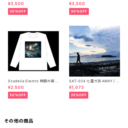
シャツ・半袖・ホワイト
シャツ・半袖・ブラック
¥3,500
¥3,500
30%OFF
30%OFF
Scudelia Electro 時間の扉T
SAT-024 七里ガ浜 AWAY / 石
シャツ・長袖・ホワイト
田ショーキチ
¥2,500
¥1,073
50%OFF
35%OFF
その他の商品