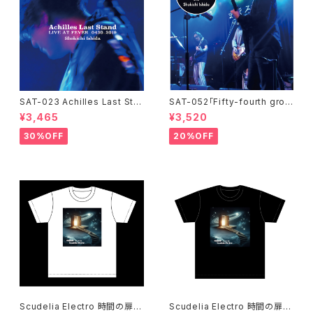
SAT-023 Achilles Last Sta
SAT-052「Fifty-fourth groo
nd / LIVE AT FEVER 0430-2
oove!!!!」石田ショーキチ DVD
¥3,465
¥3,520
019 / 石田ショーキチ
30%OFF
20%OFF
Scudelia Electro 時間の扉T
Scudelia Electro 時間の扉T