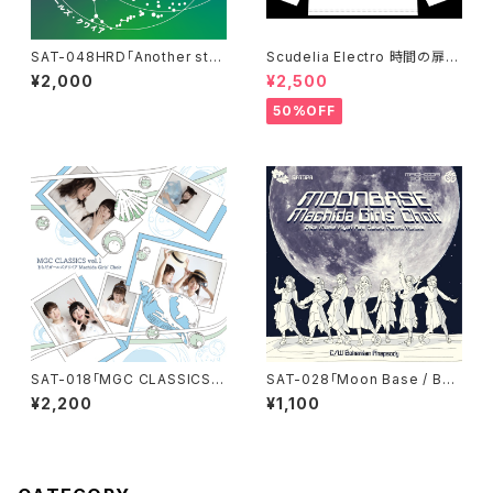
SAT-048HRD「Another stor
Scudelia Electro 時間の扉T
y of オリオン座流星群・ハイレ
シャツ・長袖・ホワイト
¥2,000
¥2,500
ゾダウンロード版」
50%OFF
SAT-018「MGC CLASSICS v
SAT-028「Moon Base / Boh
ol.1」まちだガールズクワイア
emian Rhapsody」まちだガー
¥2,200
¥1,100
ルズ・クワイア