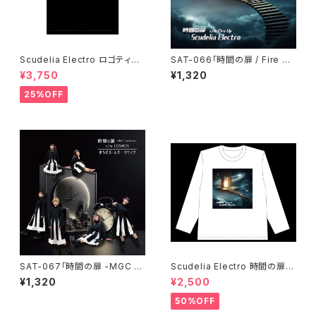
Scudelia Electro ロゴティー
SAT-066「時間の扉 / Fire U
シャツ・半袖
p」Scudelia Electro・通常盤
¥3,750
¥1,320
25%OFF
SAT-067「時間の扉 -MGC e
Scudelia Electro 時間の扉T
dition- / COSMOS」 まちだガ
シャツ・長袖・ホワイト
¥1,320
¥2,500
ールズ・クワイア
50%OFF